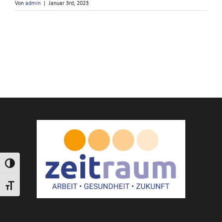
Von
admin
|
Januar 3rd, 2023
Umschalten auf hohe Kontraste
Schrift vergrößern