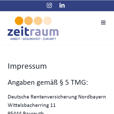
Zum
Instagram
LinkedIn
Inhalt
springen
Impressum
Angaben gemäß § 5 TMG:
Deutsche Rentenversicherung Nordbayern
Wittelsbacherring 11
95444 Bayreuth