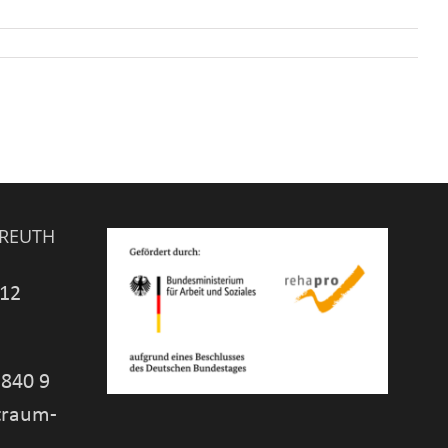
YREUTH
 12
 840 9
traum-