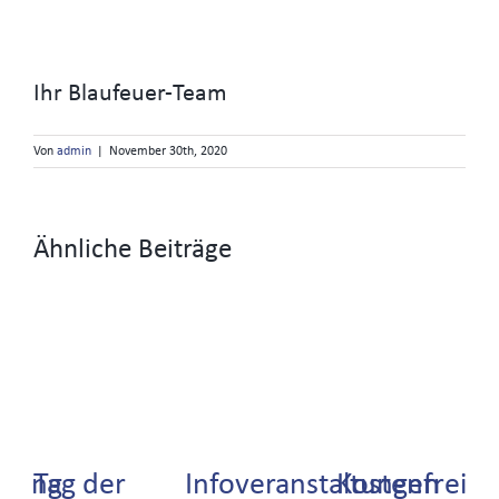
Ihr Blaufeuer-Team
Von
admin
|
November 30th, 2020
Ähnliche Beiträge
erung
Tag der
Infoveranstaltungen
Kostenfreier