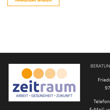
Modellprojekt SEMpsych
BERATUN
Fried
97
Telefon
E-Mail: 