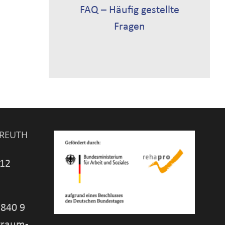
FAQ – Häufig gestellte
Fragen
YREUTH
 12
 840 9
traum-