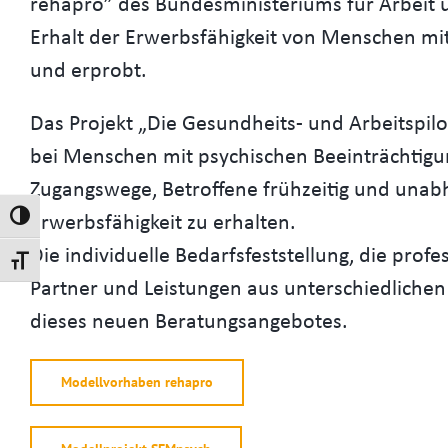
rehapro” des Bundesministeriums für Arbeit 
Erhalt der Erwerbsfähigkeit von Menschen mi
und erprobt.
Das Projekt „Die Gesundheits- und Arbeitspi
bei Menschen mit psychischen Beeinträchtigu
Zugangswege, Betroffene frühzeitig und unabh
Erwerbsfähigkeit zu erhalten.
Umschalten auf hohe Kontraste
Die individuelle Bedarfsfeststellung, die prof
Schrift vergrößern
Partner und Leistungen aus unterschiedlichen
dieses neuen Beratungsangebotes.
Modellvorhaben rehapro