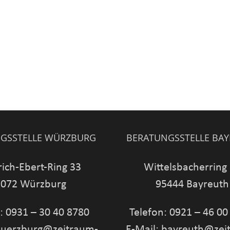
GSSTELLE WÜRZBURG
BERATUNGSSTELLE BA
rich-Ebert-Ring 33
Wittelsbacherring
072 Würzburg
95444 Bayreuth
: 0931 – 30 40 8780
Telefon: 0921 – 46 00
wuerzburg@zeitraum-
E-Mail: bayreuth@zei